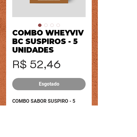
COMBO WHEYVIV
BC SUSPIROS - 5
UNIDADES
Preço
R$ 52,46
Esgotado
COMBO SABOR SUSPIRO - 5
UNIDADES
Nossos biscoitos são elaborados
com proteínas de alta qualidade
Central de atendimento - chat online /