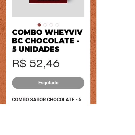
COMBO WHEYVIV
BC CHOCOLATE -
5 UNIDADES
Preço
R$ 52,46
Esgotado
COMBO SABOR CHOCOLATE - 5
UNIDADES
Nossos biscoitos são elaborados
com proteínas de alta qualidade
Central de atendimento - chat online /