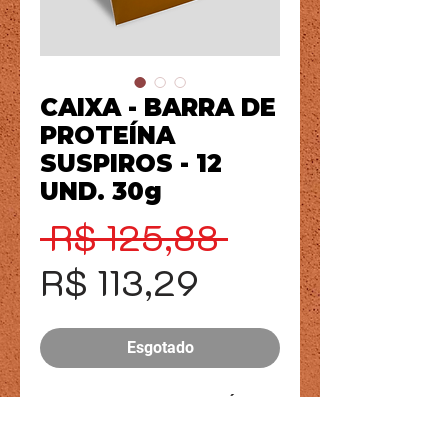
CAIXA - BARRA DE
PROTEÍNA
SUSPIROS - 12
UND. 30g
Preço
 R$ 125,88 
Preço
normal
R$ 113,29
promocional
Esgotado
CAIXA - BARRA DE PROTEÍNA -
12 UND. 30g