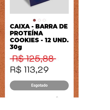
CAIXA - BARRA DE
PROTEÍNA
COOKIES - 12 UND.
30g
Preço
 R$ 125,88 
Preço
normal
R$ 113,29
promocional
Esgotado
CAIXA - BARRA DE PROTEÍNA -
12 UND. 30g