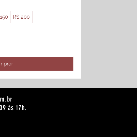
150
R$ 200
mprar
om.br
09 às 17h.