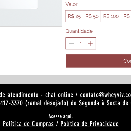
Valor
R$ 25
R$ 50
R$ 100
R$ 
Quantidade
Co
de atendimento - chat online /
contato@wheyviv.c
3417-3370 (ramal desejado) de Segunda à Sexta de 
Acesse aqui.
Política de Compras
/
Política de Privacidade